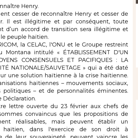
nnaître Henry.
ent cesser de reconnaître Henry et cesser de
. Il est illégitime et par conséquent, toute
t d’un accord de transition sera illégitime et
le peuple haïtien.
RICOM, la CELAC, l'ONU et le Groupe restreint
 du Montana intitulé « ÉTABLISSEMENT D'UN
OYENS CONSENSUELS ET PACIFIQUES : LA
É NATIONALE/SAUVETAGE » qui a été daté
ur une solution haïtienne à la crise haïtienne.
ganisations haïtiennes – mouvements sociaux,
is politiques – et de personnalités éminentes.
 Déclaration.
e lettre ouverte du 23 février aux chefs de
ommes convaincus que les propositions de
nt réalisables, mais peuvent établir un
haïtien, dans l'exercice de son droit à
e de leur souveraineté, peuvent vaincre les