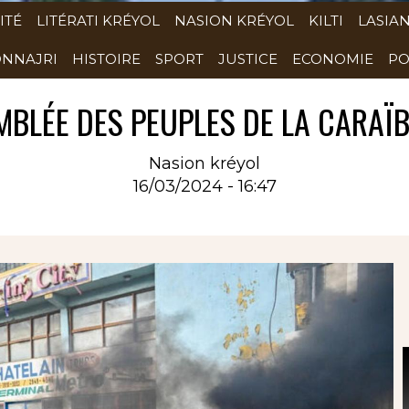
ITÉ
LITÉRATI KRÉYOL
NASION KRÉYOL
KILTI
LASIA
NNAJRI
HISTOIRE
SPORT
JUSTICE
ECONOMIE
PO
MBLÉE DES PEUPLES DE LA CARAÏBE
Nasion kréyol
16/03/2024 - 16:47