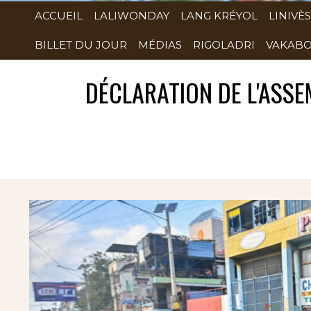
ACCUEIL
LALIWONDAY
LANG KRÉYOL
LINIVÈS
BILLET DU JOUR
MÉDIAS
RIGOLADRI
VAKABO
DÉCLARATION DE L'ASSE
Rubrique