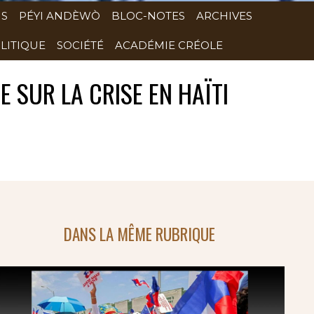
NS
PÉYI ANDÈWÒ
BLOC-NOTES
ARCHIVES
LITIQUE
SOCIÉTÉ
ACADÉMIE CRÉOLE
 SUR LA CRISE EN HAÏTI
DANS LA MÊME RUBRIQUE