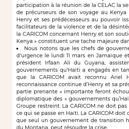
participation à la réunion de la CELAC la s
de précurseurs de son voyage au Kenya 
Henry et ses prédécesseurs au pouvoir is
facilitateurs de la violence et de la désint
la CARICOM concernant Henry et son soutien
Kenya » constituent une tache majeure dan
Nous notons que les chefs de gouver
d'urgence le lundi 11 mars en Jamaïque et
président Irfaan Ali du Guyana, assist
gouvernements qu'Haïti a engagés en tant 
que la CARICOM avait reconnu Ariel 
reconnaissance continue d’Henry et sa pré
partie prenante » importante feront échoue
diplomatique des « gouvernements qu’Haï
Groupe restreint. La CARICOM ne doit pas
ce qui se passe en Haïti. La CARICOM doit d
que seul un gouvernement de transition h
du Montana, peut résoudre la crise.