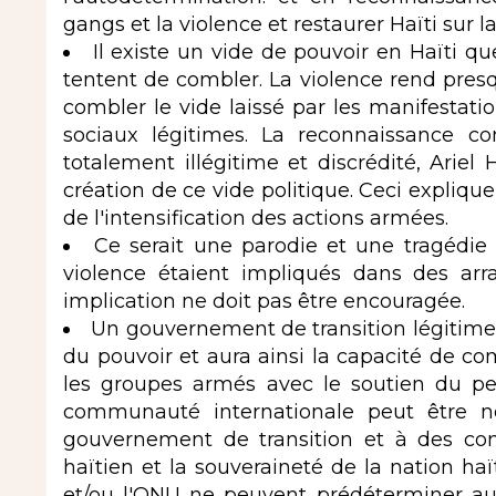
gangs et la violence et restaurer Haïti sur l
Il existe un vide de pouvoir en Haïti q
tentent de combler. La violence rend pres
combler le vide laissé par les manifestat
sociaux légitimes. La reconnaissance c
totalement illégitime et discrédité, Ariel
création de ce vide politique. Ceci expliqu
de l'intensification des actions armées.
Ce serait une parodie et une tragédie s
violence étaient impliqués dans des arr
implication ne doit pas être encouragée.
Un gouvernement de transition légitime
du pouvoir et aura ainsi la capacité de com
les groupes armés avec le soutien du peu
communauté internationale peut être n
gouvernement de transition et à des con
haïtien et la souveraineté de la nation ha
et/ou l'ONU ne peuvent prédéterminer auc