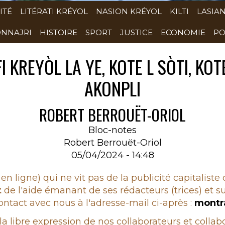
ITÉ
LITÉRATI KRÉYOL
NASION KRÉYOL
KILTI
LASIA
NNAJRI
HISTOIRE
SPORT
JUSTICE
ECONOMIE
PO
KREYÒL LA YE, KOTE L SÒTI, KOTE
AKONPLI
ROBERT BERROUËT-ORIOL
Bloc-notes
Robert Berrouët-Oriol
05/04/2024 - 14:48
en ligne) qui ne vit pas de la publicité capitaliste
t
de l'aide émanant de ses rédacteurs (trices) et su
ntact avec nous à l'adresse-mail ci-après :
montr
 la libre expression de nos collaborateurs et colla