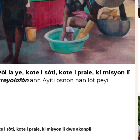
 la ye, kote l sòti, kote l prale, ki misyon li
reyolofòn
ann Ayiti osnon nan lòt peyi.