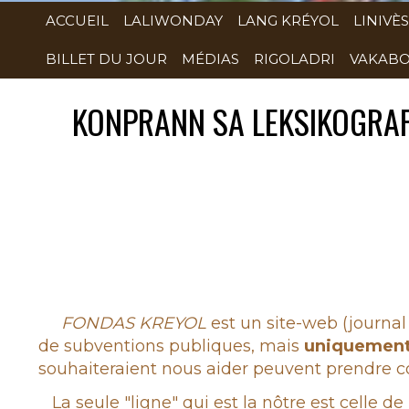
ACCUEIL
LALIWONDAY
LANG KRÉYOL
LINIVÈS
BILLET DU JOUR
MÉDIAS
RIGOLADRI
VAKABO
KONPRANN SA LEKSIKOGRAFI 
Rubrique
FONDAS KREYOL
est un site-web (journal 
de subventions publiques, mais
uniquemen
souhaiteraient nous aider peuvent prendre co
La seule "ligne" qui est la nôtre est celle de