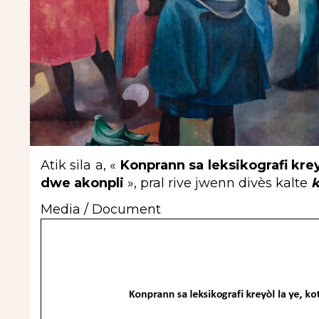
Atik sila a, «
Konprann sa leksikografi kreyòl
dwe akonpli
», pral rive jwenn divès kalte
k
Media / Document
Document