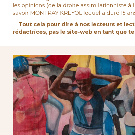
les opinions (de la droite assimilationniste
savoir MONTRAY KREYOL lequel a duré 15 ans 
Tout cela pour dire à nos lecteurs et lect
rédactrices, pas le site-web en tant que tel