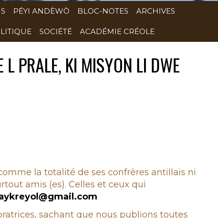
NS
PÉYI ANDÈWÒ
BLOC-NOTES
ARCHIVES
LITIQUE
SOCIÉTÉ
ACADÉMIE CRÉOLE
 L PRALE, KI MISYON LI DWE
 comme la totalité de ses confrères antillais ni
rtout amis (es). Celles et ceux qui
aykreyol@gmail.com
boratrices, sachant que nous publions toutes