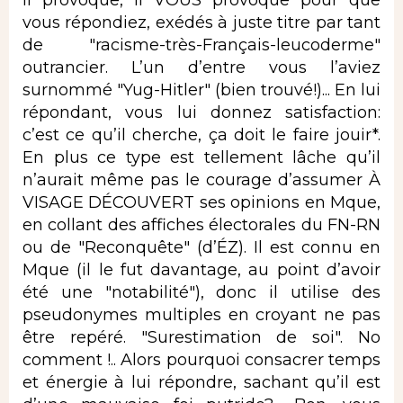
Il provoque, il VOUS provoque pour que
vous répondiez, exédés à juste titre par tant
de "racisme-très-Français-leucoderme"
outrancier. L’un d’entre vous l’aviez
surnommé "Yug-Hitler" (bien trouvé!)... En lui
répondant, vous lui donnez satisfaction:
c’est ce qu’il cherche, ça doit le faire jouir*.
En plus ce type est tellement lâche qu’il
n’aurait même pas le courage d’assumer À
VISAGE DÉCOUVERT ses opinions en Mque,
en collant des affiches électorales du FN-RN
ou de "Reconquête" (d’ÉZ). Il est connu en
Mque (il le fut davantage, au point d’avoir
été une "notabilité"), donc il utilise des
pseudonymes multiples en croyant ne pas
être repéré. "Surestimation de soi". No
comment !.. Alors pourquoi consacrer temps
et énergie à lui répondre, sachant qu’il est