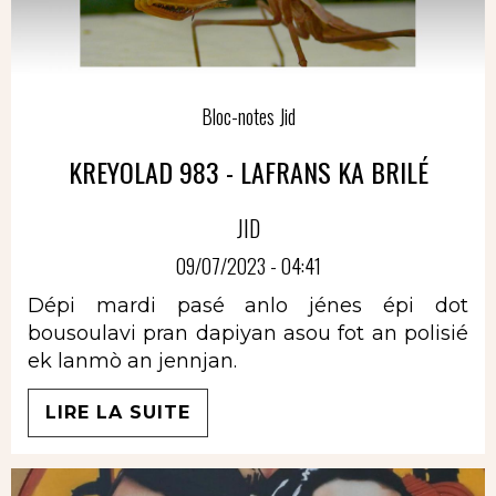
Bloc-notes Jid
KREYOLAD 983 - LAFRANS KA BRILÉ
JID
09/07/2023 - 04:41
Dépi mardi pasé anlo jénes épi dot
bousoulavi pran dapiyan asou fot an polisié
ek lanmò an jennjan.
LIRE LA SUITE