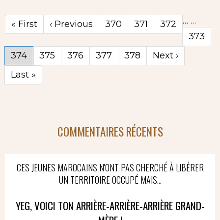
…
…
Première
« First
Page
‹ Previous
Page
370
Page
371
Page
372
page
précédente
Page
373
Page
374
Page
375
Page
376
Page
377
Page
378
Page
Next ›
courante
suivante
Dernière
Last »
page
COMMENTAIRES RÉCENTS
CES JEUNES MAROCAINS N'ONT PAS CHERCHÉ À LIBÉRER
UN TERRITOIRE OCCUPÉ MAIS...
YEG, VOICI TON ARRIÈRE-ARRIÈRE-ARRIÈRE GRAND-