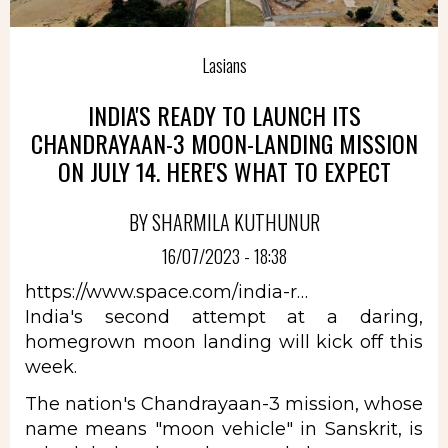
Lasians
INDIA'S READY TO LAUNCH ITS
CHANDRAYAAN-3 MOON-LANDING MISSION
ON JULY 14. HERE'S WHAT TO EXPECT
BY SHARMILA KUTHUNUR
16/07/2023 - 18:38
https://www.space.com/india-r…
India's second attempt at a daring,
homegrown moon landing will kick off this
week.
The nation's Chandrayaan-3 mission, whose
name means "moon vehicle" in Sanskrit, is