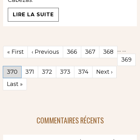
LIRE LA SUITE
…
…
Première
« First
Page
‹ Previous
Page
366
Page
367
Page
368
page
précédente
Page
369
Page
370
Page
371
Page
372
Page
373
Page
374
Page
Next ›
courante
suivante
Dernière
Last »
page
COMMENTAIRES RÉCENTS