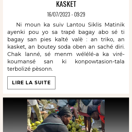
KASKET
16/07/2023 - 09:29
Ni moun ka suiv Lantou Siklis Matinik
ayenki pou yo sa trapé bagay abo sé ti
bagay san pies kalté valè : an triko, an
kasket, an boutey soda oben an saché diri.
Chak lanné, sé menm wélélé-a ka viré-
koumansé san ki konpowtasion-tala
terbolizé pèsonn.
LIRE LA SUITE