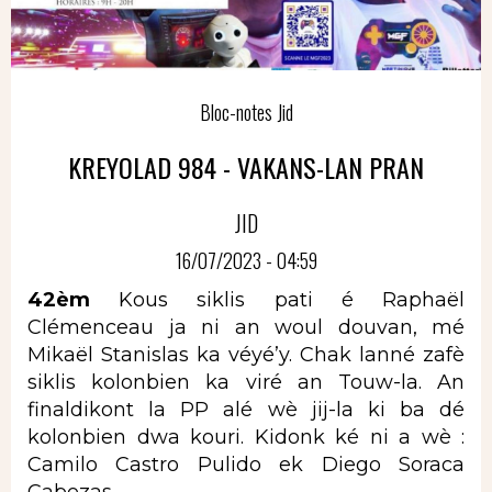
Bloc-notes Jid
KREYOLAD 984 - VAKANS-LAN PRAN
JID
16/07/2023 - 04:59
42èm
Kous siklis pati
é
Raphaël
Clémenceau ja ni an woul douvan, mé
Mikaël Stanislas ka véyé’y. Chak lanné zafè
siklis kolonbien ka viré an Touw-la. An
finaldikont la PP alé wè jij-la ki ba dé
kolonbien dwa kouri. Kidonk ké ni a wè :
Camilo Castro Pulido ek Diego Soraca
Cabezas.