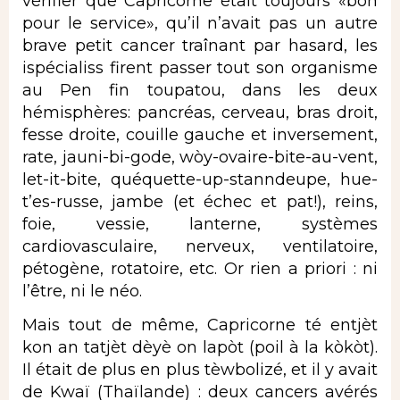
vérifier que Capricorne était toujours «bon
pour le service», qu’il n’avait pas un autre
brave petit cancer traînant par hasard, les
ispécialiss firent passer tout son organisme
au Pen fin toupatou, dans les deux
hémisphères: pancréas, cerveau, bras droit,
fesse droite, couille gauche et inversement,
rate, jauni-bi-gode, wòy-ovaire-bite-au-vent,
let-it-bite, quéquette-up-stanndeupe, hue-
t’es-russe, jambe (et échec et pat!), reins,
foie, vessie, lanterne, systèmes
cardiovasculaire, nerveux, ventilatoire,
pétogène, rotatoire, etc. Or rien a priori : ni
l’être, ni le néo.
Mais tout de même, Capricorne té entjèt
kon an tatjèt dèyè on lapòt (poil à la kòkòt).
Il était de plus en plus tèwbolizé, et il y avait
de Kwaï (Thaïlande) : deux cancers avérés