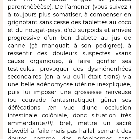
parenthèèèèse). De l’amener (vous suivez )
à toujours plus somatiser, à compenser en
grignotant sans cesse des tablettes au coco
et du nougat-pays, d’où surpoids et arrivée
progressive d’un bon diabète au jus de
canne (çà manquait à son pedigree), à
ressentir des douleurs suspectes «sans
cause organique», à faire gonfler ses
testicules, provoquer des dysménorrhées
secondaires (on a vu qu’il était trans) via
une belle adénomyose utérine inexpliquée,
puis lui imposer une grossesse nerveuse
(ou couvade fantasmatique), gêner ses
défécations
(
en vue d’une occlusion
intestinale colôniale, donc situation très
emmerdante
(11)
, bref, mettre un sacré
bòwdèl à l’aile mais pas hallal, semant des
doutes comme des néoplasmes sans