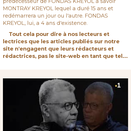
prédécesseur de FONDAS KREYOL à savoir
MONTRAY KREYOL lequel a duré 15 ans et
redémarrera un jour ou l'autre. FONDAS
KREYOL, lui, a 4 ans d'existence.
Tout cela pour dire à nos lecteurs et
lectrices que les articles publiés sur notre
site n'engagent que leurs rédacteurs et
rédactrices, pas le site-web en tant que tel...