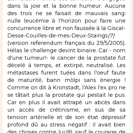
dans la joie et la bonne humeur. Aucune
des trois ne se faisait de mauvais sang:
nulle leucémie à l'horizon pour faire une
concurrence libre et non faussée à la Giscal-
Desse-Couilles-de-mes-Deux-Staings
(7)
(version referendum français du 29/5/2005).
Hélas le challenge devint binaire. Car - nom
d'une tumeur!- le cancer de la prostate fut
décelé à temps, et extirpé, neutralisé. Les
métastases furent tuées dans l'oeuf faute
de maturité, bann mòlpi sans énergie !
Comme on dit à Kronstadt, l'Alex l'ex pro ne
se tâtait plus la prostate qui pestait le pus.
Car en plus il avait attrapé un abcès dans
un accès de crétinisme, en sus de sa
tension artérielle et de son état dépressif
profond dû au stress négatif : il avait bien
des choses contre lui
(
8)
, sauf le courage de