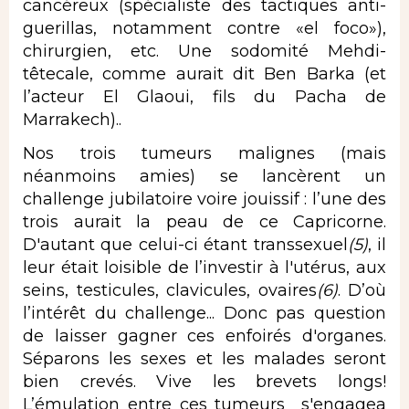
cancéreux (spécialiste des tactiques anti-
guerillas, notamment contre «el foco»),
chirurgien, etc. Une sodomité Mehdi-
têtecale, comme aurait dit Ben Barka (et
l’acteur El Glaoui, fils du Pacha de
Marrakech)..
Nos trois tumeurs malignes (mais
néanmoins amies) se lancèrent un
challenge jubilatoire voire jouissif : l’une des
trois aurait la peau de ce Capricorne.
D'autant que celui-ci étant
transsexuel
(
5)
, il
leur était loisible de l’investir à l'utérus, aux
seins, testicules, clavicules, ovaires
(6)
. D’où
l’intérêt du challenge... Donc pas question
de laisser gagner ces enfoirés d'organes.
Séparons les sexes et les malades seront
bien crevés. Vive les brevets longs!
L’émulation entre ces tumeurs s'engagea