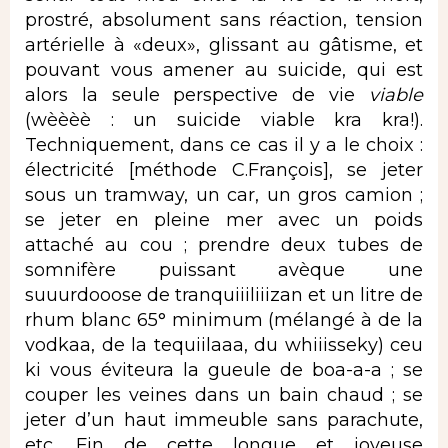
prostré, absolument sans réaction, tension
artérielle à «deux», glissant au gâtisme, et
pouvant vous amener au suicide, qui est
alors la seule perspective de vie
viable
(wèèèè : un suicide viable kra kra!).
Techniquement, dans ce cas il y a le choix :
électricité [méthode C.François], se jeter
sous un tramway, un car, un gros camion ;
se jeter en pleine mer avec un poids
attaché au cou ; prendre deux tubes de
somnifère puissant avèque une
suuurdooose de tranquiiiliiizan et un litre de
rhum blanc 65° minimum (mélangé à de la
vodkaa, de la tequiilaaa, du whiiisseky) ceu
ki vous éviteura la gueule de boa-a-a ; se
couper les veines dans un bain chaud ; se
jeter d’un haut immeuble sans parachute,
etc. Fin de cette longue et joyeuse