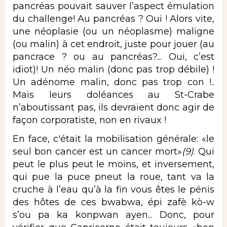
pancréas pouvait sauver l’aspect émulation
du challenge! Au pancréas ? Oui ! Alors vite,
une néoplasie (ou un néoplasme) maligne
(ou malin) à cet endroit, juste pour jouer (au
pancrace ? ou au pancréas?... Oui, c’est
idiot)! Un néo malin (donc pas trop débile) !
Un adénome malin, donc pas trop con !..
Mais leurs doléances au St-Crabe
n’aboutissant pas, ils devraient donc agir de
façon corporatiste, non en rivaux !
En face, c'était la mobilisation générale: «le
seul bon cancer est un cancer mort»
(9)
. Qui
peut le plus peut le moins, et inversement,
qui pue la puce pneut la roue, tant va la
cruche à l’eau qu’à la fin vous êtes le pénis
des hôtes de ces bwabwa, épi zafè kò-w
s’ou pa ka konpwan ayen... Donc, pour