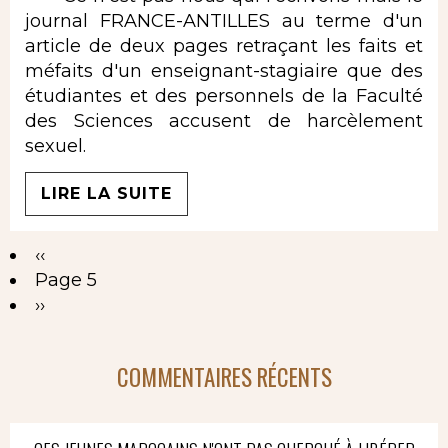
journal FRANCE-ANTILLES au terme d'un
article de deux pages retraçant les faits et
méfaits d'un enseignant-stagiaire que des
étudiantes et des personnels de la Faculté
des Sciences accusent de harcèlement
sexuel.
LIRE LA SUITE
Page
‹‹
Pagination
précédente
Page 5
Page
››
suivante
COMMENTAIRES RÉCENTS